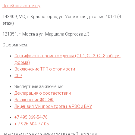
Перейти к контенту
143409, МО, г. Красногорск, ул. Успенская д.5 офис 401-1 (4
этаж)
121351, г. Москва ул. Маршала Сергеева д.3
Оформляем:
Сертификаты происхождения (СТ-1, СТ-2, СТ-3, общая
форма)
Заключение ТПП о стоимости
СГР
Экспертные заключения
Декларация о соответствии
Заключение ФСТЭК
Лицензия Минпромторга на РЭС и ВЧУ
+7 495 369-54-76
+ 7 926-604-77-05
РАБОТАЕМ С ЗАКАЗЧИКАМИ ПО ВСЕЙ РОССИИ!