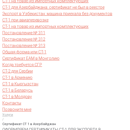
СТ-1 на товар из импортных комплектующих
СТ-1 для Азербайджана: сертификат не был в реестре
Экспорт в Узбекистан: машина приехала без документов
СТ-1 при авиаперевозке
СТ-1 на товар из импортных комплектующих
Постановление № 311
Постановление № 312
Постановление № 313
Общая форма или СТ-1
Сертификат EAM в Монголию
Когда требуется СГР
СТ-2 для Сербии
СТ-1 в Армению
СТ-1 в Кыргызстан
СТ-1 в Беларусь
СТ-1 в Молдову
Контакты
Позвоните мне
Услуги
/
Сертификат СТ 1 в Азербайджан
ОФОРМЛЯЕМ СЕРТИФИКАТЫ СТ-1 ДЛЯ ЭКСПОРТА В